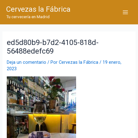
Ir
Cervezas la Fábrica
al
Main
Tu cervecería en Madrid
contenido
Men
ed5d80b9-b7d2-4105-818d-
56488edefc69
Deja un comentario
/ Por
Cervezas la Fábrica
/
19 enero,
2023