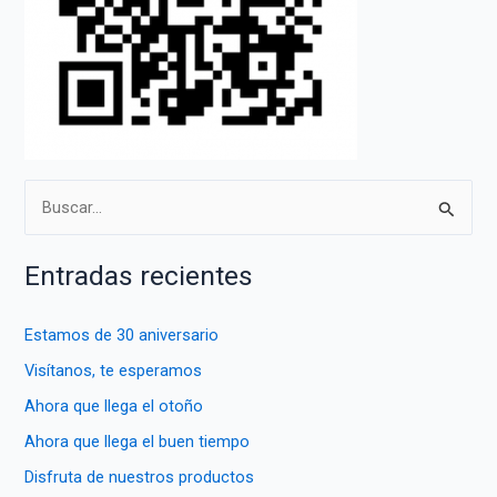
B
u
s
Entradas recientes
c
a
Estamos de 30 aniversario
r
Visítanos, te esperamos
p
Ahora que llega el otoño
o
Ahora que llega el buen tiempo
r
Disfruta de nuestros productos
: