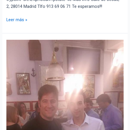
2, 28014 Madrid Tlfo 913 69 06 71 Te esperamos!!!
Aún
Leer más »
no
nos
encuentras?
(Google)