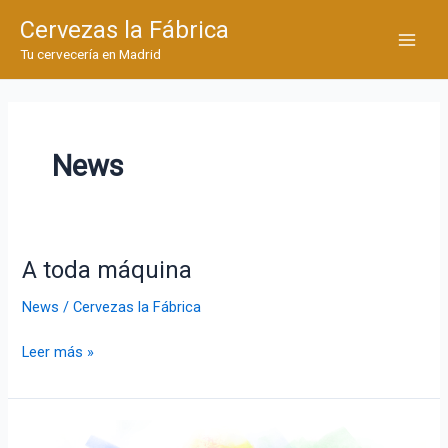
Ir
Cervezas la Fábrica
al
Main
Tu cervecería en Madrid
contenido
Men
News
A toda máquina
News
/
Cervezas la Fábrica
A
Leer más »
toda
máquina