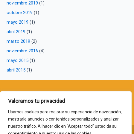
noviembre 2019
(1)
octubre 2019
(1)
mayo 2019
(1)
abril 2019
(1)
marzo 2019
(2)
noviembre 2016
(4)
mayo 2015
(1)
abril 2015
(1)
jlchaos@gmail.com
| +34 913 69 06 71 | Jesús 2 - 28014 - Huertas
Valoramos tu privacidad
(Madrid)
Usamos cookies para mejorar su experiencia de navegación,
mostrarle anuncios o contenidos personalizados y analizar
nuestro tráfico. Al hacer clic en “Aceptar todo” usted da su
consentimiento a nuestro uso de las cookies.