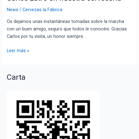
News
/
Cervezas la Fábrica
Os dejamos unas instantáneas tomadas sobre la marcha
con un buen amigo, seguro que todos le conocéis. Gracias
Carlos por tu visita, un honor siempre…
Carlos
Leer más »
Latre
en
nuestra
Carta
cervecería