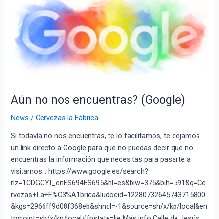
Aún no nos encuentras? (Google)
News
/
Cervezas la Fábrica
Si todavía no nos encuentras, te lo facilitamos, te dejamos
un link directo a Google para que no puedas decir que no
encuentras la información que necesitas para pasarte a
visitarnos… https://www.google.es/search?
rlz=1CDGOYI_enES694ES695&hl=es&biw=375&bih=591&q=Ce
rvezas+La+F%C3%A1brica&ludocid=12280732645743715800
&kgs=2966ff9d08f368eb&shndl=-1&source=sh/x/kp/local&en
trypoint=sh/x/kp/local#fpstate=lie Más info Calle de Jesús,