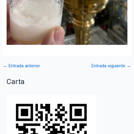
Navegación
←
Entrada anterior
Entrada siguiente
→
de
Carta
entradas