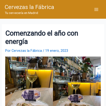
Ir
Cervezas la Fábrica
al
Main
Tu cervecería en Madrid
contenido
Men
Comenzando el año con
energía
Por
Cervezas la Fábrica
/
19 enero, 2023