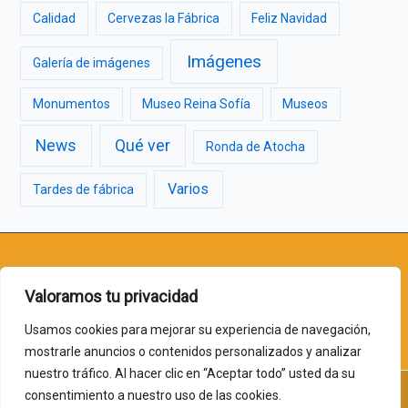
Calidad
Cervezas la Fábrica
Feliz Navidad
Imágenes
Galería de imágenes
Monumentos
Museo Reina Sofía
Museos
News
Qué ver
Ronda de Atocha
Varios
Tardes de fábrica
jlchaos@gmail.com
| +34 913 69 06 71 | Jesús 2 - 28014 - Huertas
Valoramos tu privacidad
(Madrid)
Usamos cookies para mejorar su experiencia de navegación,
mostrarle anuncios o contenidos personalizados y analizar
nuestro tráfico. Al hacer clic en “Aceptar todo” usted da su
consentimiento a nuestro uso de las cookies.
Copyright © 2026 Cervezas la Fábrica | Web creada por
Sutil Web