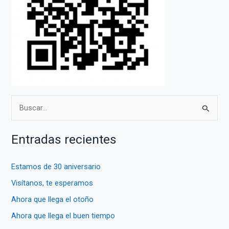
B
u
s
Entradas recientes
c
a
Estamos de 30 aniversario
r
Visítanos, te esperamos
p
Ahora que llega el otoño
o
Ahora que llega el buen tiempo
r