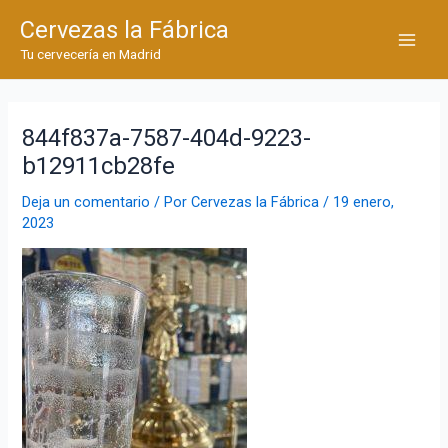
Ir
Cervezas la Fábrica
al
Main
Tu cervecería en Madrid
contenido
Men
844f837a-7587-404d-9223-
b12911cb28fe
Deja un comentario
/ Por
Cervezas la Fábrica
/
19 enero,
2023