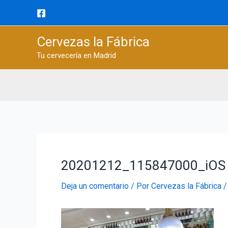
Ir
al
contenido
Cervezas la Fábrica
Tu cervecería en Madrid
20201212_115847000_iOS
Deja un comentario
/ Por
Cervezas la Fábrica