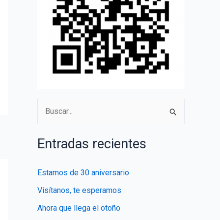
B
u
s
Entradas recientes
c
a
Estamos de 30 aniversario
r
Visítanos, te esperamos
p
Ahora que llega el otoño
o