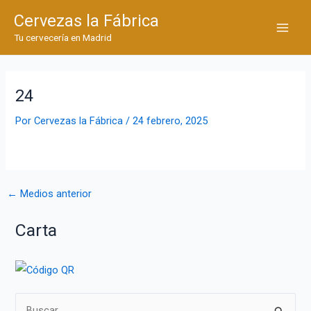
Ir
Cervezas la Fábrica
al
Main
Tu cervecería en Madrid
contenido
Men
24
Por
Cervezas la Fábrica
/
24 febrero, 2025
Navegación
←
Medios anterior
de
Carta
entradas
B