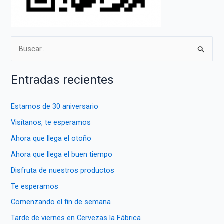
B
u
s
Entradas recientes
c
a
Estamos de 30 aniversario
r
Visítanos, te esperamos
p
Ahora que llega el otoño
o
Ahora que llega el buen tiempo
r
Disfruta de nuestros productos
:
Te esperamos
Comenzando el fin de semana
Tarde de viernes en Cervezas la Fábrica