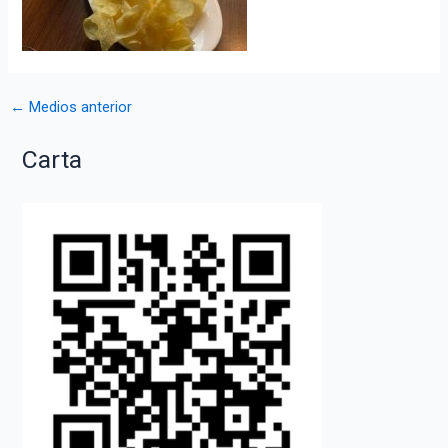
Navegación
←
Medios anterior
de
Carta
entradas