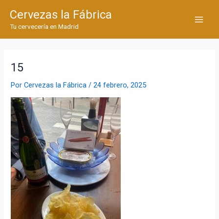
Ir
Cervezas la Fábrica
al
Main
Tu cervecería en Madrid
contenido
Men
15
Por
Cervezas la Fábrica
/
24 febrero, 2025