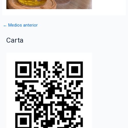
Navegación
←
Medios anterior
de
Carta
entradas