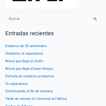
B
u
s
Entradas recientes
c
a
Estamos de 30 aniversario
r
Visítanos, te esperamos
p
Ahora que llega el otoño
o
Ahora que llega el buen tiempo
r
Disfruta de nuestros productos
:
Te esperamos
Comenzando el fin de semana
Tarde de viernes en Cervezas la Fábrica