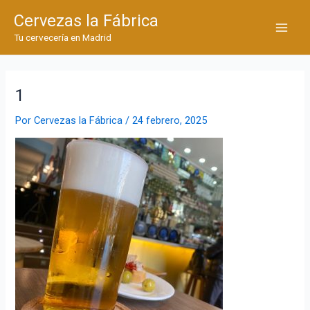
Ir
Cervezas la Fábrica
al
Main
Tu cervecería en Madrid
contenido
Men
1
Por
Cervezas la Fábrica
/
24 febrero, 2025