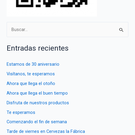
B
u
s
Entradas recientes
c
a
Estamos de 30 aniversario
r
Visítanos, te esperamos
p
Ahora que llega el otoño
o
Ahora que llega el buen tiempo
r
Disfruta de nuestros productos
:
Te esperamos
Comenzando el fin de semana
Tarde de viernes en Cervezas la Fábrica