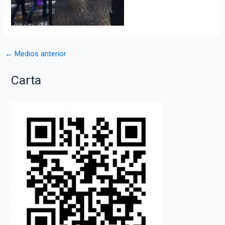
Navegación
←
Medios anterior
de
Carta
entradas