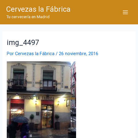
Ir
Cervezas la Fábrica
al
Main
Tu cervecería en Madrid
contenido
Men
img_4497
Por
Cervezas la Fábrica
/
26 noviembre, 2016