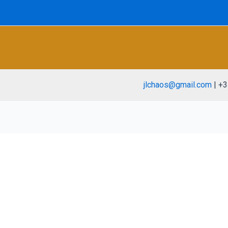
jlchaos@gmail.com
| +3