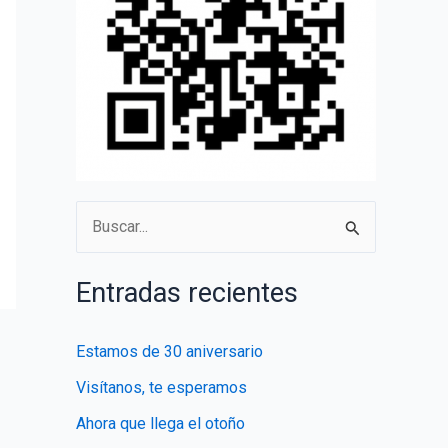
B
u
s
Entradas recientes
c
a
Estamos de 30 aniversario
r
Visítanos, te esperamos
p
Ahora que llega el otoño
o