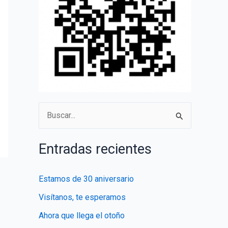
B
u
s
Entradas recientes
c
a
Estamos de 30 aniversario
r
Visítanos, te esperamos
p
Ahora que llega el otoño
o