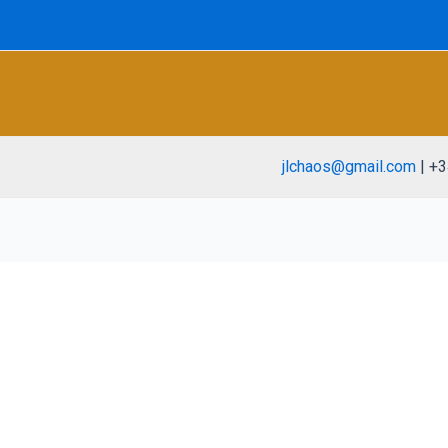
jlchaos@gmail.com
| +3