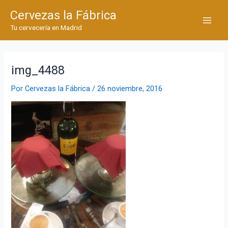
Ir
Cervezas la Fábrica
al
Main
Tu cervecería en Madrid
contenido
Men
img_4488
Por
Cervezas la Fábrica
/
26 noviembre, 2016