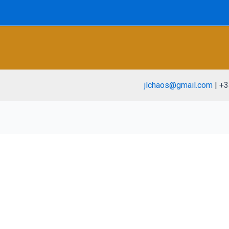
jlchaos@gmail.com
| +3