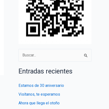
B
u
s
Entradas recientes
c
a
Estamos de 30 aniversario
r
Visítanos, te esperamos
p
Ahora que llega el otoño
o