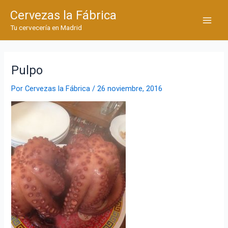
Ir
Cervezas la Fábrica
al
Main
Tu cervecería en Madrid
contenido
Men
Pulpo
Por
Cervezas la Fábrica
/
26 noviembre, 2016