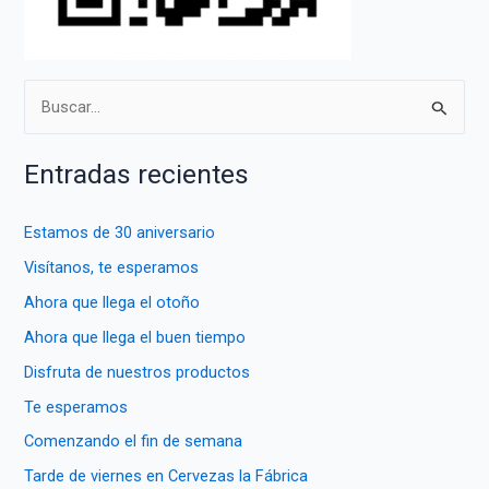
B
u
s
Entradas recientes
c
a
Estamos de 30 aniversario
r
Visítanos, te esperamos
p
Ahora que llega el otoño
o
Ahora que llega el buen tiempo
r
Disfruta de nuestros productos
:
Te esperamos
Comenzando el fin de semana
Tarde de viernes en Cervezas la Fábrica