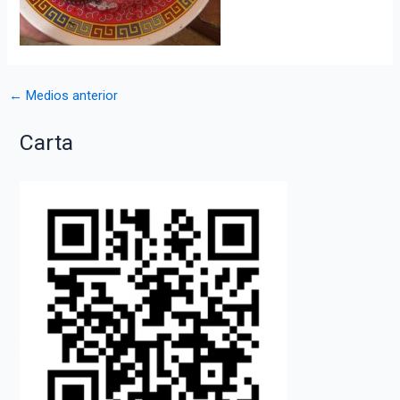
Navegación
←
Medios anterior
de
Carta
entradas