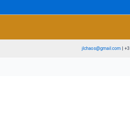
jlchaos@gmail.com
| +3