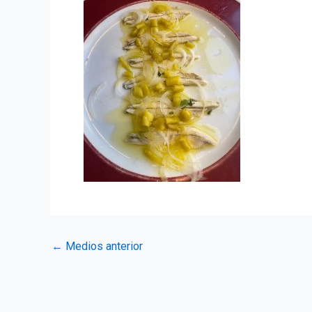
Navegación
←
Medios anterior
de
entradas