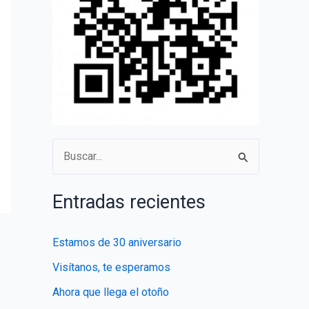
B
u
s
Entradas recientes
c
a
Estamos de 30 aniversario
r
Visítanos, te esperamos
p
Ahora que llega el otoño
o