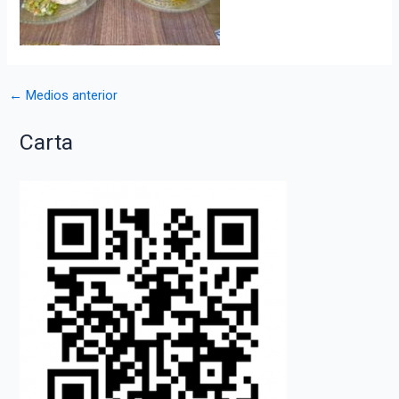
Navegación
←
Medios anterior
de
Carta
entradas