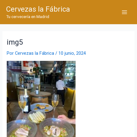
Ir
Cervezas la Fábrica
al
Main
Tu cervecería en Madrid
contenido
Men
img5
Por
Cervezas la Fábrica
/
10 junio, 2024