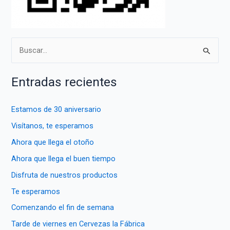
B
u
s
Entradas recientes
c
a
Estamos de 30 aniversario
r
Visítanos, te esperamos
p
Ahora que llega el otoño
o
Ahora que llega el buen tiempo
r
Disfruta de nuestros productos
:
Te esperamos
Comenzando el fin de semana
Tarde de viernes en Cervezas la Fábrica