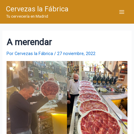
Ir
Cervezas la Fábrica
al
Main
Tu cervecería en Madrid
contenido
Men
A merendar
Por
Cervezas la Fábrica
/
27 noviembre, 2022