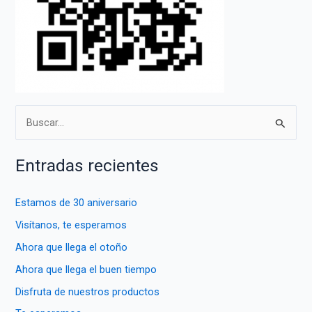
B
u
s
Entradas recientes
c
a
Estamos de 30 aniversario
r
Visítanos, te esperamos
p
Ahora que llega el otoño
o
Ahora que llega el buen tiempo
r
Disfruta de nuestros productos
: