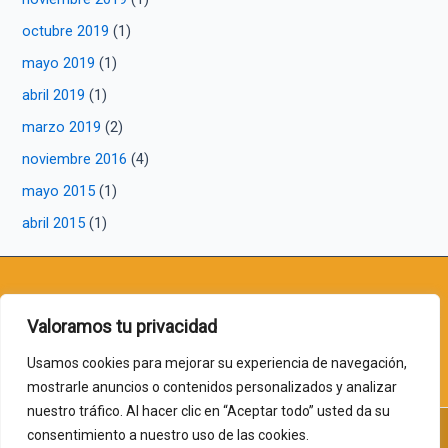
octubre 2019
(1)
mayo 2019
(1)
abril 2019
(1)
marzo 2019
(2)
noviembre 2016
(4)
mayo 2015
(1)
abril 2015
(1)
jlchaos@gmail.com
| +34 913 69 06 71 | Jesús 2 - 28014 - Huertas
Valoramos tu privacidad
(Madrid)
Usamos cookies para mejorar su experiencia de navegación,
mostrarle anuncios o contenidos personalizados y analizar
nuestro tráfico. Al hacer clic en “Aceptar todo” usted da su
consentimiento a nuestro uso de las cookies.
Copyright © 2026 Cervezas la Fábrica | Web creada por
Sutil Web