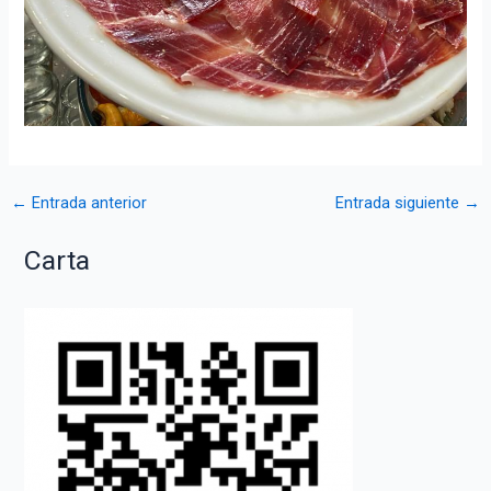
Navegación
←
Entrada anterior
Entrada siguiente
→
de
Carta
entradas